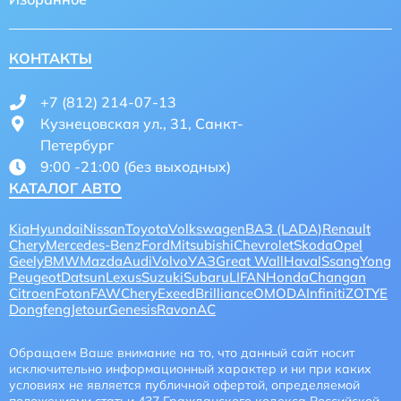
КОНТАКТЫ
+7 (812) 214-07-13
Кузнецовская ул., 31, Санкт-
Петербург
9:00 -21:00 (без выходных)
КАТАЛОГ АВТО
Kia
Hyundai
Nissan
Toyota
Volkswagen
ВАЗ (LADA)
Renault
Chery
Mercedes-Benz
Ford
Mitsubishi
Chevrolet
Skoda
Opel
Geely
BMW
Mazda
Audi
Volvo
УАЗ
Great Wall
Haval
SsangYong
Peugeot
Datsun
Lexus
Suzuki
Subaru
LIFAN
Honda
Changan
Citroen
Foton
FAW
CheryExeed
Brilliance
OMODA
Infiniti
ZOTYE
Dongfeng
Jetour
Genesis
Ravon
AC
Обращаем Ваше внимание на то, что данный сайт носит
исключительно информационный характер и ни при каких
условиях не является публичной офертой, определяемой