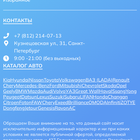
КОНТАКТЫ
+7 (812) 214-07-13
Кузнецовская ул., 31, Санкт-
Петербург
9:00 -21:00 (без выходных)
КАТАЛОГ АВТО
Kia
Hyundai
Nissan
Toyota
Volkswagen
ВАЗ (LADA)
Renault
Chery
Mercedes-Benz
Ford
Mitsubishi
Chevrolet
Skoda
Opel
Geely
BMW
Mazda
Audi
Volvo
УАЗ
Great Wall
Haval
SsangYong
Peugeot
Datsun
Lexus
Suzuki
Subaru
LIFAN
Honda
Changan
Citroen
Foton
FAW
CheryExeed
Brilliance
OMODA
Infiniti
ZOTYE
Dongfeng
Jetour
Genesis
Ravon
AC
Обращаем Ваше внимание на то, что данный сайт носит
исключительно информационный характер и ни при каких
условиях не является публичной офертой, определяемой