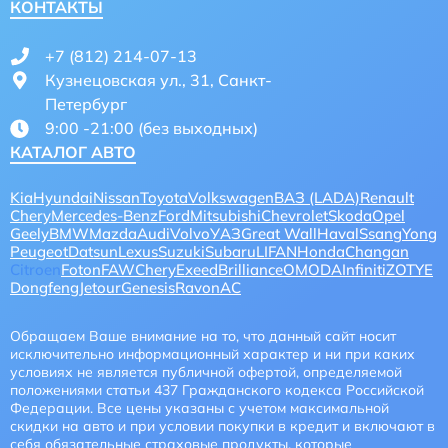
КОНТАКТЫ
+7 (812) 214-07-13
Кузнецовская ул., 31, Санкт-
Петербург
9:00 -21:00 (без выходных)
КАТАЛОГ АВТО
Kia
Hyundai
Nissan
Toyota
Volkswagen
ВАЗ (LADA)
Renault
Chery
Mercedes-Benz
Ford
Mitsubishi
Chevrolet
Skoda
Opel
Geely
BMW
Mazda
Audi
Volvo
УАЗ
Great Wall
Haval
SsangYong
Peugeot
Datsun
Lexus
Suzuki
Subaru
LIFAN
Honda
Changan
Citroen
Foton
FAW
CheryExeed
Brilliance
OMODA
Infiniti
ZOTYE
Dongfeng
Jetour
Genesis
Ravon
AC
Обращаем Ваше внимание на то, что данный сайт носит
исключительно информационный характер и ни при каких
условиях не является публичной офертой, определяемой
положениями статьи 437 Гражданского кодекса Российской
Федерации. Все цены указаны с учетом максимальной
скидки на авто и при условии покупки в кредит и включают в
себя обязательные страховые продукты, которые