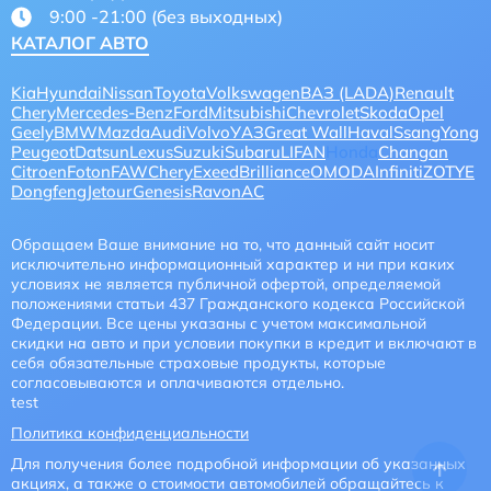
9:00 -21:00 (без выходных)
КАТАЛОГ АВТО
Kia
Hyundai
Nissan
Toyota
Volkswagen
ВАЗ (LADA)
Renault
Chery
Mercedes-Benz
Ford
Mitsubishi
Chevrolet
Skoda
Opel
Geely
BMW
Mazda
Audi
Volvo
УАЗ
Great Wall
Haval
SsangYong
Peugeot
Datsun
Lexus
Suzuki
Subaru
LIFAN
Honda
Changan
Citroen
Foton
FAW
CheryExeed
Brilliance
OMODA
Infiniti
ZOTYE
Dongfeng
Jetour
Genesis
Ravon
AC
Обращаем Ваше внимание на то, что данный сайт носит
исключительно информационный характер и ни при каких
условиях не является публичной офертой, определяемой
положениями статьи 437 Гражданского кодекса Российской
Федерации. Все цены указаны с учетом максимальной
скидки на авто и при условии покупки в кредит и включают в
себя обязательные страховые продукты, которые
согласовываются и оплачиваются отдельно.
test
Политика конфиденциальности
Для получения более подробной информации об указанных
акциях, а также о стоимости автомобилей обращайтесь к