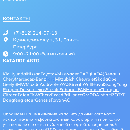
КОНТАКТЫ
+7 (812) 214-07-13
Кузнецовская ул., 31, Санкт-
Петербург
9:00 -21:00 (без выходных)
КАТАЛОГ АВТО
Kia
Hyundai
Nissan
Toyota
Volkswagen
ВАЗ (LADA)
Renault
Chery
Mercedes-Benz
Ford
Mitsubishi
Chevrolet
Skoda
Opel
Geely
BMW
Mazda
Audi
Volvo
УАЗ
Great Wall
Haval
SsangYong
Peugeot
Datsun
Lexus
Suzuki
Subaru
LIFAN
Honda
Changan
Citroen
Foton
FAW
CheryExeed
Brilliance
OMODA
Infiniti
ZOTYE
Dongfeng
Jetour
Genesis
Ravon
AC
Обращаем Ваше внимание на то, что данный сайт носит
исключительно информационный характер и ни при каких
условиях не является публичной офертой, определяемой
положениями статьи 437 Гражданского кодекса Российской