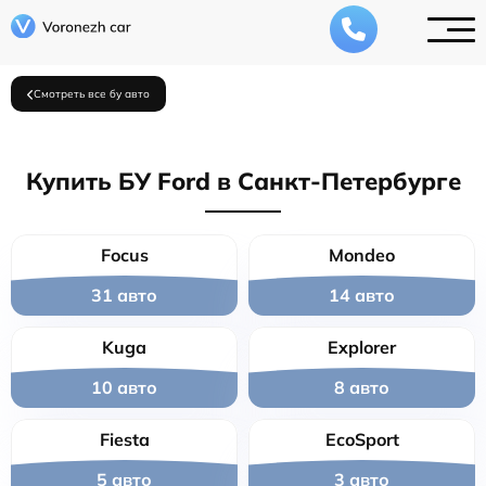
Смотреть все бу авто
Купить БУ Ford в Санкт-Петербурге
Focus
Mondeo
31 авто
14 авто
Kuga
Explorer
10 авто
8 авто
Fiesta
EcoSport
5 авто
3 авто