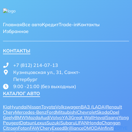
Главная
Все авто
Кредит
Trade-in
Контакты
Избранное
КОНТАКТЫ
+7 (812) 214-07-13
Кузнецовская ул., 31, Санкт-
Петербург
9:00 -21:00 (без выходных)
КАТАЛОГ АВТО
Kia
Hyundai
Nissan
Toyota
Volkswagen
ВАЗ (LADA)
Renault
Chery
Mercedes-Benz
Ford
Mitsubishi
Chevrolet
Skoda
Opel
Geely
BMW
Mazda
Audi
Volvo
УАЗ
Great Wall
Haval
SsangYong
Peugeot
Datsun
Lexus
Suzuki
Subaru
LIFAN
Honda
Changan
Citroen
Foton
FAW
CheryExeed
Brilliance
OMODA
Infiniti
ZOTYE