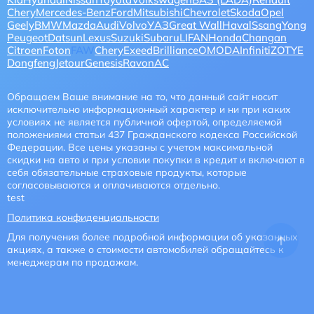
Chery
Mercedes-Benz
Ford
Mitsubishi
Chevrolet
Skoda
Opel
Geely
BMW
Mazda
Audi
Volvo
УАЗ
Great Wall
Haval
SsangYong
Peugeot
Datsun
Lexus
Suzuki
Subaru
LIFAN
Honda
Changan
Citroen
Foton
FAW
CheryExeed
Brilliance
OMODA
Infiniti
ZOTYE
Dongfeng
Jetour
Genesis
Ravon
AC
Обращаем Ваше внимание на то, что данный сайт носит
исключительно информационный характер и ни при каких
условиях не является публичной офертой, определяемой
положениями статьи 437 Гражданского кодекса Российской
Федерации. Все цены указаны с учетом максимальной
скидки на авто и при условии покупки в кредит и включают в
себя обязательные страховые продукты, которые
согласовываются и оплачиваются отдельно.
test
Политика конфиденциальности
Для получения более подробной информации об указанных
акциях, а также о стоимости автомобилей обращайтесь к
менеджерам по продажам.